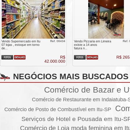
Vendo Supemercado em Itu
Ref. 06434
Vendo Pizzaria em Limeira
Ref.
07 lojas , estoque em torno
existe a 14 anos
de...
fatura n...
R$
R$ 265
42.000.000
NEGÓCIOS MAIS BUSCADOS
Comércio de Bazar e Ut
Comércio de Restaurante em Indaiatuba-
Com
Comércio de Posto de Combustível em Itu-SP
Serviços de Hotel e Pousada em Itu-S
Comércio de Loja moda feminina em It