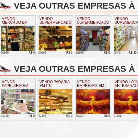
VEJA OUTRAS EMPRESAS À
VENDO
VENDO
VENDO
VENDO
MERCADO EM
SUPERMERCADO
SUPERMERCADO
SUPEMERC
GUARUJÁ
ITU
EM PORTO
EM ITU
FERREIRA
00946
R$ 0
00963
R$ 0
01680
R$ 0
06434
R$ 42.
VEJA OUTRAS EMPRESAS À 
VENDO
VENDO PADARIA
VENDO
VENDO LOJA
PAPELARIA EM
EM ITU
EMPRESAS EM
ARTESANAT
CAMPINAS
ITUPEVA
ARARAS
01406
R$ 0
01568
R$ 0
00227
R$ 0
01801