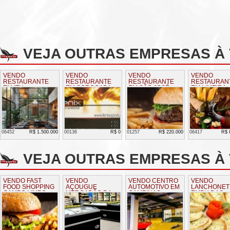
VEJA OUTRAS EMPRESAS À
VENDO
VENDO
VENDO
VENDO
RESTAURANTE
RESTAURANTE
RESTAURANTE
RESTAURAN
EM ITU
EM SOROCABA
EM SÃO JOSÉ
EM LIMEIRA
DOS CAMPOS SP
06452
R$ 1.500.000
00136
R$ 0
01257
R$ 220.000
06417
R$ 
VEJA OUTRAS EMPRESAS À 
VENDO FAST
VENDO
VENDO CENTRO
VENDO
FOOD SHOPPING
AÇOUGUE
AUTOMOTIVO EM
LANCHONET
CAMPO LIMPO
MERCADÃO DA
CAMPINAS
EMBU DAS
LAPA EM SÃO
ARTES
PAULO