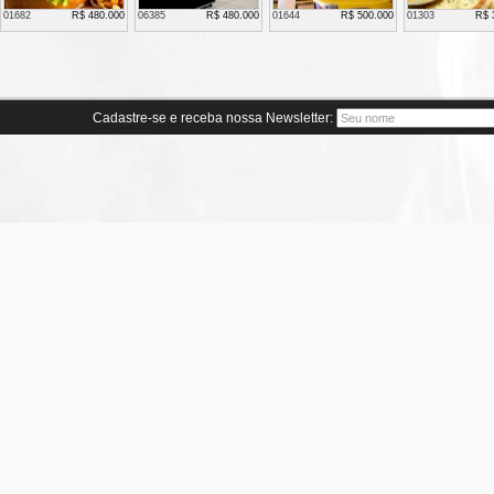
01682
R$ 480.000
06385
R$ 480.000
01644
R$ 500.000
01303
R$ 
Cadastre-se e receba nossa Newsletter: