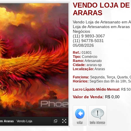
VENDO LOJA DE
ARARAS
Vendo Loja de Artesanato em A
Loja de Artesanatos em Araras
Negócios
(11) 9 9893-3067
(11) 94778-5031
05/08/2026
Ref.:
01801
Tipo:
Comércio
Ramo:
Artesanato
Cidade:
araras-sp
Localização:
Araras
Funciona:
Segunda, Terça, Quarta, Q
Horários:
Seg/Sex das 8h às 18h, S
Lucro Líquido Médio Mensal:
R$ 50
Valor de Venda:
R$ 0,00
em Araras
Vendo Loja