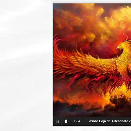
2
/
4
Vendo Loja de Artesanato 
Artesanato em Araras