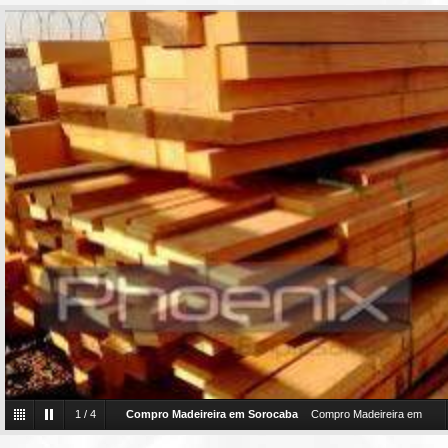
1
/
4
Compro Madeireira em Sorocaba
Compro Madeireira em
Sorocaba