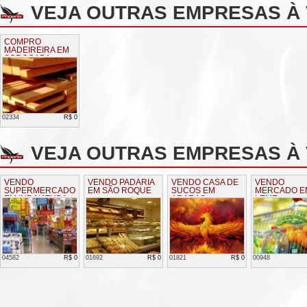
VEJA OUTRAS EMPRESAS À
COMPRO
MADEIREIRA EM
SOROCABA
02334
R$ 0
VEJA OUTRAS EMPRESAS À 
VENDO
VENDO PADARIA
VENDO CASA DE
VENDO
SUPERMERCADO
EM SÃO ROQUE
SUCOS EM
MERCADO E
EM INDAIATUBA
ARARAS
LEME
04582
R$ 0
01692
R$ 0
01821
R$ 0
00948