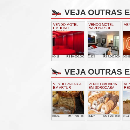
VEJA OUTRAS 
VENDO MOTEL
VENDO MOTEL
VE
EM JOÃO
NA ZONA SUL
PESSOA
06411
R$ 10.000.000
01225
R$ 7.000.000
0068
VEJA OUTRAS E
VENDO PADARIA
VENDO PADARIA
VE
EM ARTUR
EM SOROCABA
RE
NOGUEIRA
AE
RI
01634
R$ 1.200.000
06422
R$ 1.250.000
0174