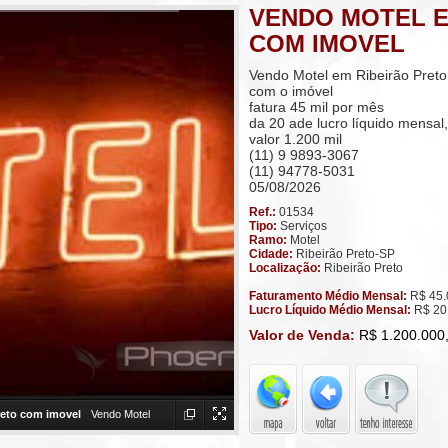
VENDO MOTEL E
COM IMOVEL
Vendo Motel em Ribeirão Preto
com o imóvel
fatura 45 mil por mês
da 20 ade lucro líquido mensal,
valor 1.200 mil
(11) 9 9893-3067
(11) 94778-5031
05/08/2026
Ref.:
01534
Tipo:
Serviços
Ramo:
Motel
Cidade:
Ribeirão Preto-SP
Localização:
Ribeirão Preto
Faturamento Médio Mensal:
R$ 45.
Lucro Líquido Médio Mensal:
R$ 20
Valor de Venda:
R$ 1.200.000
reto com imovel
Vendo Motel