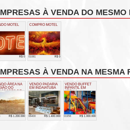
EMPRESAS À VENDA DO MESMO
NDO MOTEL
COMPRO MOTEL
1
R$ 0
01081
R$ 0
MPRESAS À VENDA NA MESMA F
NDO ÁREA NA
VENDO PADARIA
VENDO BUFFET
GIÃO DO
EM INDAIATUBA
INFANTIL EM
ROPORTO DE
ATIBAIA
BEIRÃO PRET
3
R$ 1.200.000
06400
R$ 1.400.000
01956
R$ 1.000.000