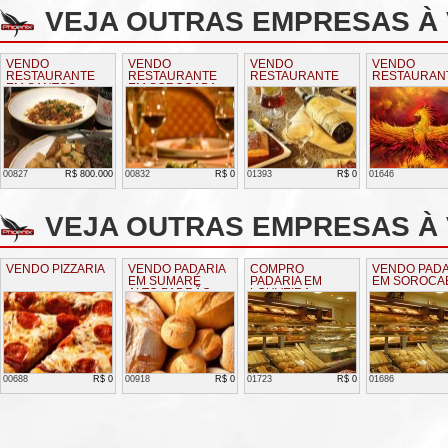
VEJA OUTRAS EMPRESAS À
VENDO
VENDO
VENDO
VENDO
RESTAURANTE
RESTAURANTE
RESTAURANTE
RESTAURAN
EM SANTOS
EM SOROCABA
00827
R$ 800.000
00832
R$ 0
01393
R$ 0
01646
VEJA OUTRAS EMPRESAS À 
VENDO PIZZARIA
VENDO PADARIA
COMPRO
VENDO PADA
EM SUMARÉ
PADARIA EM
EM SOROCA
ALTO PADRÃO
LOUVEIRA
00688
R$ 0
00918
R$ 0
01723
R$ 0
01686